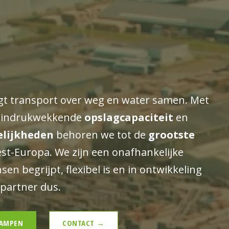
t transport over weg en water samen. Met
g, indrukwekkende
opslagcapaciteit
en
lijkheden
behoren we tot de
grootste
t-Europa. We zijn een onafhankelijke
en begrijpt, flexibel is en in ontwikkeling
e partner dus.
KAMPEN
CONTACT →