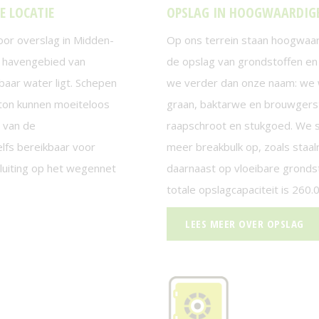
E LOCATIE
OPSLAG IN HOOGWAARDIGE 
oor overslag in Midden-
Op ons terrein staan hoogwaar
t havengebied van
de opslag van grondstoffen en
aar water ligt. Schepen
we verder dan onze naam: we 
 ton kunnen moeiteloos
graan, baktarwe en brouwgerst
 van de
raapschroot en stukgoed. We s
fs bereikbaar voor
meer breakbulk op, zoals staalr
luiting op het wegennet
daarnaast op vloeibare grondst
totale opslagcapaciteit is 260.
LEES MEER OVER OPSLAG