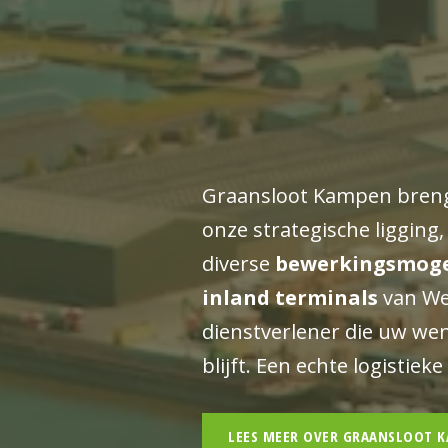
Graansloot Kampen breng
onze strategische liggin
diverse
bewerkingsmoge
inland terminals
van Wes
dienstverlener die uw wens
blijft. Een echte logistiek
LEES MEER OVER GRAANSLOOT 