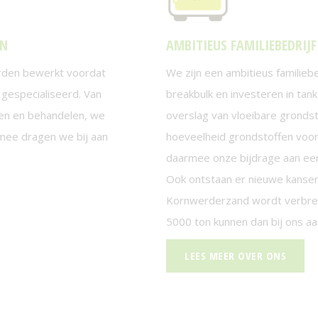
EN
AMBITIEUS FAMILIEBEDRIJF
den bewerkt voordat
We zijn een ambitieus familiebe
n gespecialiseerd. Van
breakbulk en investeren in tan
nen en behandelen, we
overslag van vloeibare gronds
rmee dragen we bij aan
hoeveelheid grondstoffen voor
daarmee onze bijdrage aan een c
Ook ontstaan er nieuwe kansen a
Kornwerderzand wordt verbreed
5000 ton kunnen dan bij ons a
LEES MEER OVER ONS