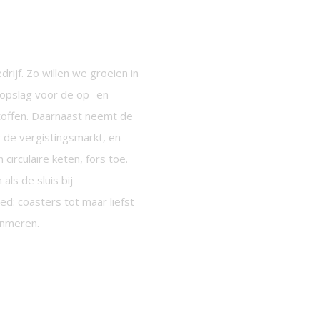
drijf. Zo willen we groeien in
kopslag voor de op- en
toffen. Daarnaast neemt de
 de vergistingsmarkt, en
irculaire keten, fors toe.
ls de sluis bij
: coasters tot maar liefst
anmeren.