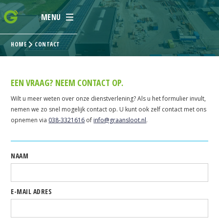
MENU
HOME
CONTACT
EEN VRAAG?
NEEM CONTACT OP.
Wilt u meer weten over onze dienstverlening? Als u het formulier invult,
nemen we zo snel mogelijk contact op. U kunt ook zelf contact met ons
opnemen via
038-3321616
of
info@graansloot.nl
.
NAAM
E-MAIL ADRES